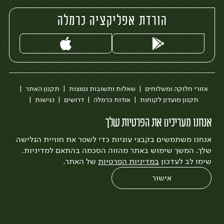
הורדת אפליקציה כרמלה
אזורי חלוקה ומשלוחים
שאלות ותשובות נפוצות
תקנון האתר
תקנון מועדון לקוחות
אודות כרמלה
דרושים
נגישות
כרמלה לעסקים
בקשה להסרת חשבון
הבלוג של כרמלה
אנחנו מעריכים את הפרטיות שלך
לצפייה בעדכון מדיניות פרטיות
אנחנו משתמשים בקבצי עוגיות כדי לשפר את חוויית הגלישה
עיצוב:
3bears
פיתוח:
Quatro
שלך. המשך שימוש באתר מהווה הסכמה בהתאם למדיניות.
שימו לב לעדכון
במדיניות הפרטיות
של האתר.
אישור
0
שחזור הזמנה
צריכים עזרה?
מבצעים
כל המוצרים