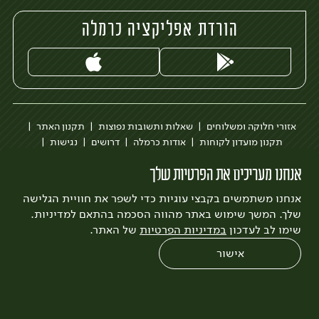
הורדת אפליקציה כרמלה
אזורי חלוקה ומשלוחים
שאלות ותשובות נפוצות
תקנון האתר
תקנון מועדון לקוחות
אודות כרמלה
דרושים
נגישות
כרמלה לעסקים
בקשה להסרת חשבון
הבלוג של כרמלה
אנחנו מעריכים את הפרטיות שלך
לצפייה בעדכון מדיניות פרטיות
אנחנו משתמשים בקבצי עוגיות כדי לשפר את חוויית הגלישה
עיצוב:
3bears
פיתוח:
Quatro
שלך. המשך שימוש באתר מהווה הסכמה בהתאם למדיניות.
שימו לב לעדכון
במדיניות הפרטיות
של האתר.
אישור
0
שחזור הזמנה
צריכים עזרה?
מבצעים
כל המוצרים