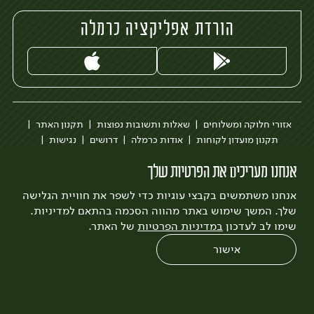
הורדת אפליקציה כרמלה
אזורי חלוקה ומשלוחים
שאלות ותשובות נפוצות
תקנון האתר
תקנון מועדון לקוחות
אודות כרמלה
דרושים
נגישות
כרמלה לעסקים
בקשה להסרת חשבון
הבלוג של כרמלה
אנחנו מעריכים את הפרטיות שלך
לצפייה בעדכון מדיניות פרטיות
אנחנו משתמשים בקבצי עוגיות כדי לשפר את חוויית הגלישה
עיצוב:
3bears
פיתוח:
Quatro
שלך. המשך שימוש באתר מהווה הסכמה בהתאם למדיניות.
שימו לב לעדכון
במדיניות הפרטיות
של האתר.
אישור
0
שחזור הזמנה
צריכים עזרה?
מבצעים
כל המוצרים