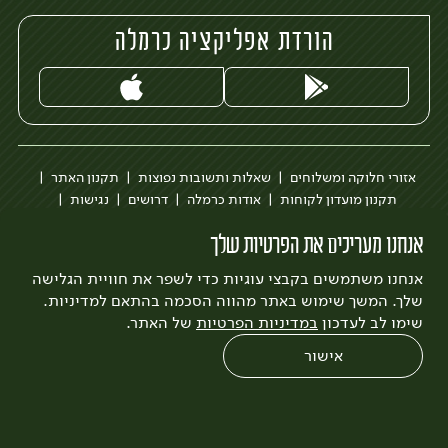
הורדת אפליקציה כרמלה
אזורי חלוקה ומשלוחים
שאלות ותשובות נפוצות
תקנון האתר
תקנון מועדון לקוחות
אודות כרמלה
דרושים
נגישות
כרמלה לעסקים
בקשה להסרת חשבון
הבלוג של כרמלה
אנחנו מעריכים את הפרטיות שלך
לצפייה בעדכון מדיניות פרטיות
אנחנו משתמשים בקבצי עוגיות כדי לשפר את חוויית הגלישה
עיצוב:
3bears
פיתוח:
Quatro
שלך. המשך שימוש באתר מהווה הסכמה בהתאם למדיניות.
שימו לב לעדכון
במדיניות הפרטיות
של האתר.
אישור
0
שחזור הזמנה
צריכים עזרה?
מבצעים
כל המוצרים