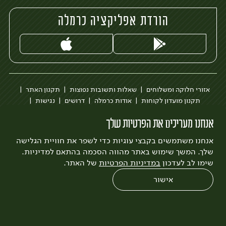
הורדת אפליקציה כרמלה
אזורי חלוקה ומשלוחים
שאלות ותשובות נפוצות
תקנון האתר
תקנון מועדון לקוחות
אודות כרמלה
דרושים
נגישות
כרמלה לעסקים
בקשה להסרת חשבון
הבלוג של כרמלה
אנחנו מעריכים את הפרטיות שלך
לצפייה בעדכון מדיניות פרטיות
אנחנו משתמשים בקבצי עוגיות כדי לשפר את חוויית הגלישה
עיצוב:
3bears
פיתוח:
Quatro
שלך. המשך שימוש באתר מהווה הסכמה בהתאם למדיניות.
שימו לב לעדכון
במדיניות הפרטיות
של האתר.
אישור
0
שחזור הזמנה
צריכים עזרה?
מבצעים
כל המוצרים