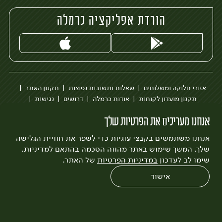
הורדת אפליקציה כרמלה
אזורי חלוקה ומשלוחים
שאלות ותשובות נפוצות
תקנון האתר
תקנון מועדון לקוחות
אודות כרמלה
דרושים
נגישות
כרמלה לעסקים
בקשה להסרת חשבון
הבלוג של כרמלה
אנחנו מעריכים את הפרטיות שלך
לצפייה בעדכון מדיניות פרטיות
אנחנו משתמשים בקבצי עוגיות כדי לשפר את חוויית הגלישה
עיצוב:
3bears
פיתוח:
Quatro
שלך. המשך שימוש באתר מהווה הסכמה בהתאם למדיניות.
שימו לב לעדכון
במדיניות הפרטיות
של האתר.
אישור
0
שחזור הזמנה
צריכים עזרה?
מבצעים
כל המוצרים