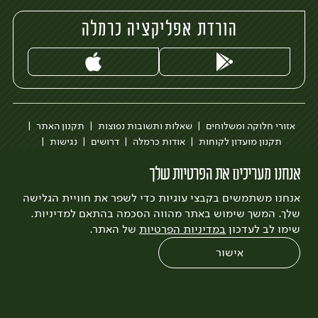
הורדת אפליקציה כרמלה
אזורי חלוקה ומשלוחים
שאלות ותשובות נפוצות
תקנון האתר
תקנון מועדון לקוחות
אודות כרמלה
דרושים
נגישות
כרמלה לעסקים
בקשה להסרת חשבון
הבלוג של כרמלה
אנחנו מעריכים את הפרטיות שלך
לצפייה בעדכון מדיניות פרטיות
אנחנו משתמשים בקבצי עוגיות כדי לשפר את חוויית הגלישה
עיצוב:
3bears
פיתוח:
Quatro
שלך. המשך שימוש באתר מהווה הסכמה בהתאם למדיניות.
שימו לב לעדכון
במדיניות הפרטיות
של האתר.
אישור
0
שחזור הזמנה
צריכים עזרה?
מבצעים
כל המוצרים