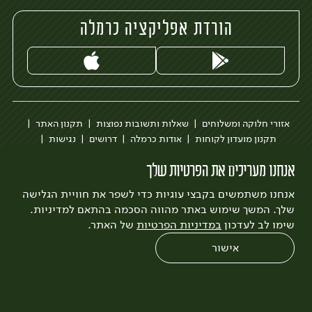
הורדת אפליקציה כרמלה
אזורי חלוקה ומשלוחים
שאלות ותשובות נפוצות
תקנון האתר
תקנון מועדון לקוחות
אודות כרמלה
דרושים
נגישות
כרמלה לעסקים
בקשה להסרת חשבון
הבלוג של כרמלה
אנחנו מעריכים את הפרטיות שלך
לצפייה בעדכון מדיניות פרטיות
אנחנו משתמשים בקבצי עוגיות כדי לשפר את חוויית הגלישה
עיצוב:
3bears
פיתוח:
Quatro
שלך. המשך שימוש באתר מהווה הסכמה בהתאם למדיניות.
שימו לב לעדכון
במדיניות הפרטיות
של האתר.
אישור
0
שחזור הזמנה
צריכים עזרה?
מבצעים
כל המוצרים