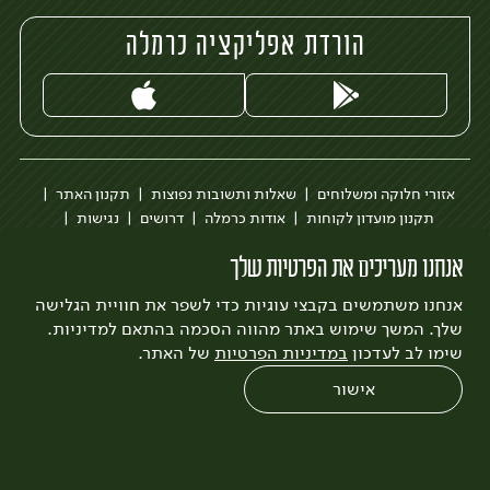
הורדת אפליקציה כרמלה
אזורי חלוקה ומשלוחים
שאלות ותשובות נפוצות
תקנון האתר
תקנון מועדון לקוחות
אודות כרמלה
דרושים
נגישות
כרמלה לעסקים
בקשה להסרת חשבון
הבלוג של כרמלה
אנחנו מעריכים את הפרטיות שלך
לצפייה בעדכון מדיניות פרטיות
אנחנו משתמשים בקבצי עוגיות כדי לשפר את חוויית הגלישה
עיצוב:
3bears
פיתוח:
Quatro
שלך. המשך שימוש באתר מהווה הסכמה בהתאם למדיניות.
שימו לב לעדכון
במדיניות הפרטיות
של האתר.
אישור
0
שחזור הזמנה
צריכים עזרה?
מבצעים
כל המוצרים