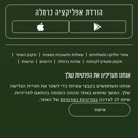
הורדת אפליקציה כרמלה
אזורי חלוקה ומשלוחים
שאלות ותשובות נפוצות
תקנון האתר
תקנון מועדון לקוחות
אודות כרמלה
דרושים
נגישות
כרמלה לעסקים
בקשה להסרת חשבון
הבלוג של כרמלה
אנחנו מעריכים את הפרטיות שלך
לצפייה בעדכון מדיניות פרטיות
אנחנו משתמשים בקבצי עוגיות כדי לשפר את חוויית הגלישה
עיצוב:
3bears
פיתוח:
Quatro
שלך. המשך שימוש באתר מהווה הסכמה בהתאם למדיניות.
שימו לב לעדכון
במדיניות הפרטיות
של האתר.
אישור
0
שחזור הזמנה
צריכים עזרה?
מבצעים
כל המוצרים