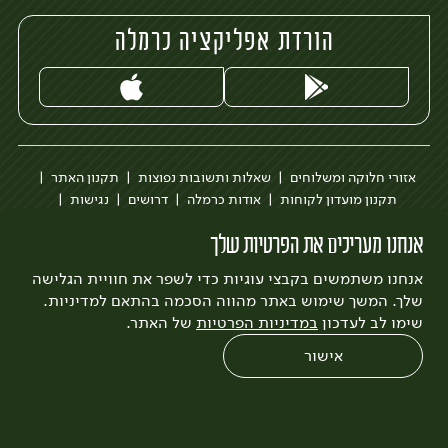
הורדת אפליקציה כרמלה
אזורי חלוקה ומשלוחים
שאלות ותשובות נפוצות
תקנון האתר
תקנון מועדון לקוחות
אודות כרמלה
דרושים
נגישות
כרמלה לעסקים
בקשה להסרת חשבון
הבלוג של כרמלה
אנחנו מעריכים את הפרטיות שלך
לצפייה בעדכון מדיניות פרטיות
אנחנו משתמשים בקבצי עוגיות כדי לשפר את חוויית הגלישה
עיצוב:
3bears
פיתוח:
Quatro
שלך. המשך שימוש באתר מהווה הסכמה בהתאם למדיניות.
שימו לב לעדכון
במדיניות הפרטיות
של האתר.
אישור
0
שחזור הזמנה
צריכים עזרה?
מבצעים
כל המוצרים