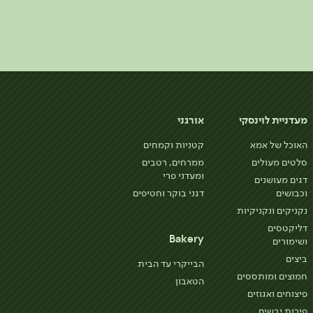
מעדניית לוינסקי
אורגני
האוכל של אמא
קטניות וקמחים
סלטים מעולים
ממרחים, רטבים
ומעדני פרי
דגים מעושנים
וכבושים
דגני בוקר וחטיפים
נקניקים ונקניקיות
דליקטסים
Bakery
ושימורים
ביצים
הבייקרי עד הבית
חמוצים ומותססים
הטאבון
פיצוחים ואגוזים
פירות יבשים