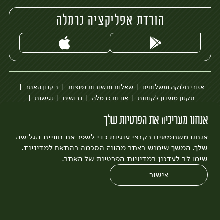
הורדת אפליקציה כרמלה
אזורי חלוקה ומשלוחים
שאלות ותשובות נפוצות
תקנון האתר
תקנון מועדון לקוחות
אודות כרמלה
דרושים
נגישות
כרמלה לעסקים
בקשה להסרת חשבון
הבלוג של כרמלה
אנחנו מעריכים את הפרטיות שלך
לצפייה בעדכון מדיניות פרטיות
אנחנו משתמשים בקבצי עוגיות כדי לשפר את חוויית הגלישה
עיצוב:
3bears
פיתוח:
Quatro
שלך. המשך שימוש באתר מהווה הסכמה בהתאם למדיניות.
שימו לב לעדכון
במדיניות הפרטיות
של האתר.
אישור
0
שחזור הזמנה
צריכים עזרה?
מבצעים
כל המוצרים