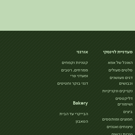
מעדניית לוינסקי
אורגני
האוכל של אמא
קטניות וקמחים
סלטים מעולים
ממרחים, רטבים
ומעדני פרי
דגים מעושנים
וכבושים
דגני בוקר וחטיפים
נקניקים ונקניקיות
דליקטסים
Bakery
ושימורים
ביצים
הבייקרי עד הבית
חמוצים ומותססים
הטאבון
פיצוחים ואגוזים
פירות יבשים