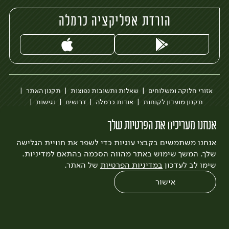
הורדת אפליקציה כרמלה
אזורי חלוקה ומשלוחים
שאלות ותשובות נפוצות
תקנון האתר
תקנון מועדון לקוחות
אודות כרמלה
דרושים
נגישות
כרמלה לעסקים
בקשה להסרת חשבון
הבלוג של כרמלה
אנחנו מעריכים את הפרטיות שלך
לצפייה בעדכון מדיניות פרטיות
אנחנו משתמשים בקבצי עוגיות כדי לשפר את חוויית הגלישה
עיצוב:
3bears
פיתוח:
Quatro
שלך. המשך שימוש באתר מהווה הסכמה בהתאם למדיניות.
שימו לב לעדכון
במדיניות הפרטיות
של האתר.
אישור
0
שחזור הזמנה
צריכים עזרה?
מבצעים
כל המוצרים