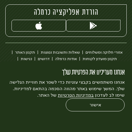
הורדת אפליקציה כרמלה
אזורי חלוקה ומשלוחים
שאלות ותשובות נפוצות
תקנון האתר
תקנון מועדון לקוחות
אודות כרמלה
דרושים
נגישות
כרמלה לעסקים
בקשה להסרת חשבון
הבלוג של כרמלה
אנחנו מעריכים את הפרטיות שלך
לצפייה בעדכון מדיניות פרטיות
אנחנו משתמשים בקבצי עוגיות כדי לשפר את חוויית הגלישה
עיצוב:
3bears
פיתוח:
Quatro
שלך. המשך שימוש באתר מהווה הסכמה בהתאם למדיניות.
שימו לב לעדכון
במדיניות הפרטיות
של האתר.
אישור
0
שחזור הזמנה
צריכים עזרה?
מבצעים
כל המוצרים