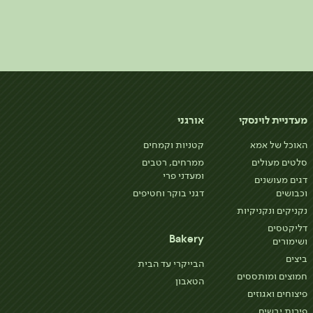
מעדניית לוינסקי
אורגני
האוכל של אמא
קטניות וקמחים
סלטים מעולים
ממרחים, רטבים
ומעדני פרי
דגים מעושנים
וכבושים
דגני בוקר וחטיפים
נקניקים ונקניקיות
דליקטסים
Bakery
ושימורים
ביצים
הבייקרי עד הבית
חמוצים ומותססים
הטאבון
פיצוחים ואגוזים
פירות יבשים