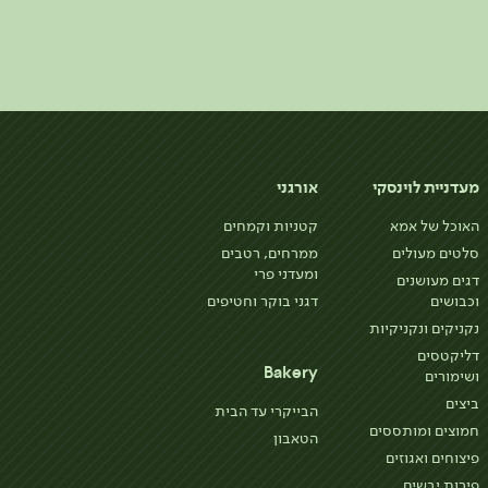
מעדניית לוינסקי
אורגני
האוכל של אמא
קטניות וקמחים
סלטים מעולים
ממרחים, רטבים
ומעדני פרי
דגים מעושנים
וכבושים
דגני בוקר וחטיפים
נקניקים ונקניקיות
דליקטסים
Bakery
ושימורים
ביצים
הבייקרי עד הבית
חמוצים ומותססים
הטאבון
פיצוחים ואגוזים
פירות יבשים