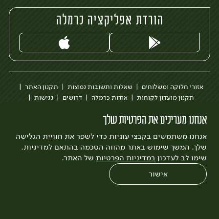
הורדת אפליקציה כרמלה
אזורי חלוקה ומשלוחים
שאלות ותשובות נפוצות
תקנון האתר
תקנון מועדון לקוחות
אודות כרמלה
דרושים
נגישות
כרמלה לעסקים
בקשה להסרת חשבון
הבלוג של כרמלה
אנחנו מעריכים את הפרטיות שלך
לצפייה בעדכון מדיניות פרטיות
אנחנו משתמשים בקבצי עוגיות כדי לשפר את חוויית הגלישה
עיצוב:
3bears
פיתוח:
Quatro
שלך. המשך שימוש באתר מהווה הסכמה בהתאם למדיניות.
שימו לב לעדכון
במדיניות הפרטיות
של האתר.
אישור
0
שחזור הזמנה
צריכים עזרה?
מבצעים
כל המוצרים