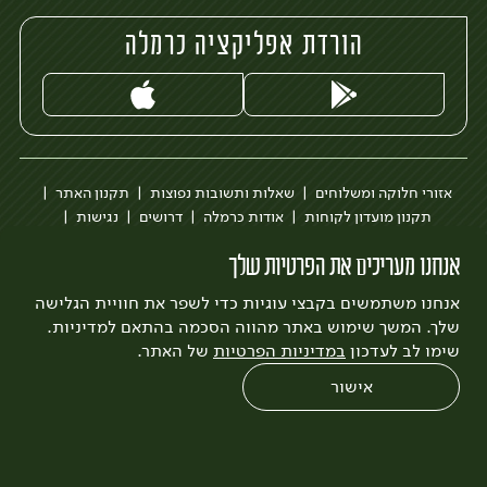
הורדת אפליקציה כרמלה
אזורי חלוקה ומשלוחים
שאלות ותשובות נפוצות
תקנון האתר
תקנון מועדון לקוחות
אודות כרמלה
דרושים
נגישות
כרמלה לעסקים
בקשה להסרת חשבון
הבלוג של כרמלה
אנחנו מעריכים את הפרטיות שלך
לצפייה בעדכון מדיניות פרטיות
אנחנו משתמשים בקבצי עוגיות כדי לשפר את חוויית הגלישה
עיצוב:
3bears
פיתוח:
Quatro
שלך. המשך שימוש באתר מהווה הסכמה בהתאם למדיניות.
שימו לב לעדכון
במדיניות הפרטיות
של האתר.
אישור
0
שחזור הזמנה
צריכים עזרה?
מבצעים
כל המוצרים