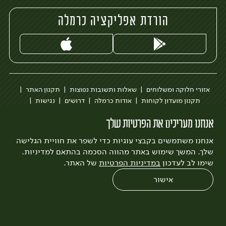
הורדת אפליקציה כרמלה
אזורי חלוקה ומשלוחים
שאלות ותשובות נפוצות
תקנון האתר
תקנון מועדון לקוחות
אודות כרמלה
דרושים
נגישות
כרמלה לעסקים
בקשה להסרת חשבון
הבלוג של כרמלה
אנחנו מעריכים את הפרטיות שלך
לצפייה בעדכון מדיניות פרטיות
אנחנו משתמשים בקבצי עוגיות כדי לשפר את חוויית הגלישה
עיצוב:
3bears
פיתוח:
Quatro
שלך. המשך שימוש באתר מהווה הסכמה בהתאם למדיניות.
שימו לב לעדכון
במדיניות הפרטיות
של האתר.
אישור
0
שחזור הזמנה
צריכים עזרה?
מבצעים
כל המוצרים