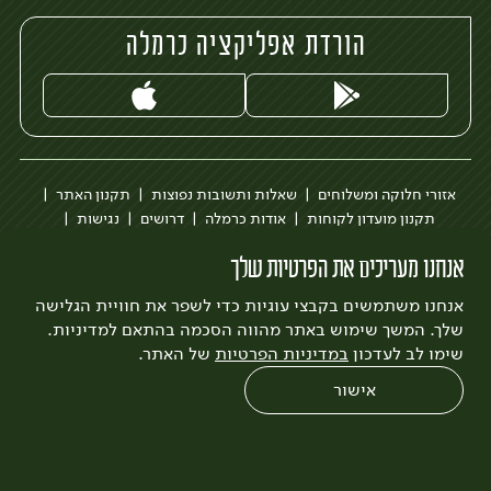
הורדת אפליקציה כרמלה
אזורי חלוקה ומשלוחים
שאלות ותשובות נפוצות
תקנון האתר
תקנון מועדון לקוחות
אודות כרמלה
דרושים
נגישות
כרמלה לעסקים
בקשה להסרת חשבון
הבלוג של כרמלה
אנחנו מעריכים את הפרטיות שלך
לצפייה בעדכון מדיניות פרטיות
אנחנו משתמשים בקבצי עוגיות כדי לשפר את חוויית הגלישה
עיצוב:
3bears
פיתוח:
Quatro
שלך. המשך שימוש באתר מהווה הסכמה בהתאם למדיניות.
שימו לב לעדכון
במדיניות הפרטיות
של האתר.
אישור
0
שחזור הזמנה
צריכים עזרה?
מבצעים
כל המוצרים