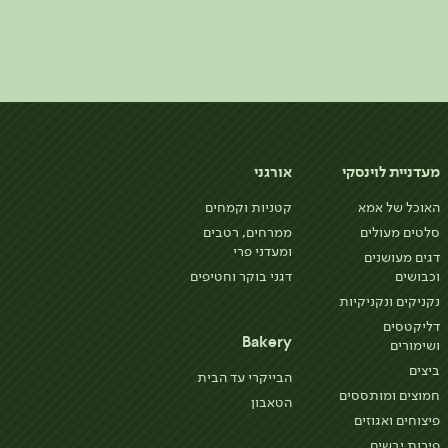
מעדניית לוינסקי
אורגני
האוכל של אמא
קטניות וקמחים
סלטים מעולים
ממרחים, רטבים
ומעדני פרי
דגים מעושנים
וכבושים
דגני בוקר וחטיפים
נקניקים ונקניקיות
דליקטסים
Bakery
ושימורים
ביצים
הבייקרי עד הבית
חמוצים ומותססים
הטאבון
פיצוחים ואגוזים
פירות יבשים