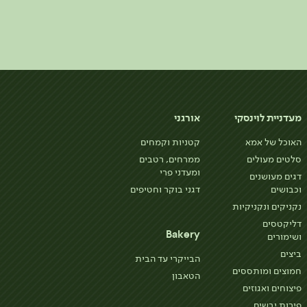
מעדניית לוינסקי
אורגני
האוכל של אמא
קטניות וקמחים
סלטים מעולים
ממרחים, רטבים
ומעדני פרי
דגים מעושנים
וכבושים
דגני בוקר וחטיפים
נקניקים ונקניקיות
דליקטסים
Bakery
ושימורים
ביצים
הבייקרי עד הבית
חמוצים ומותססים
הטאבון
פיצוחים ואגוזים
פירות יבשים