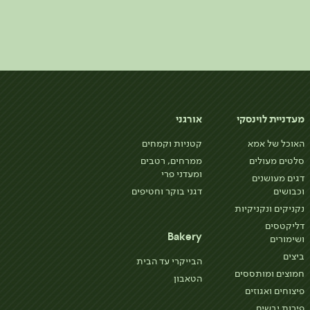
מעדניית לוינסקי
אורגני
האוכל של אמא
קטניות וקמחים
סלטים מעולים
ממרחים, רטבים
ומעדני פרי
דגים מעושנים
וכבושים
דגני בוקר וחטיפים
נקניקים ונקניקיות
דליקטסים
Bakery
ושימורים
ביצים
הבייקרי עד הבית
חמוצים ומותססים
הטאבון
פיצוחים ואגוזים
פירות יבשים