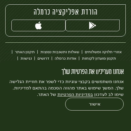
הורדת אפליקציה כרמלה
אזורי חלוקה ומשלוחים
שאלות ותשובות נפוצות
תקנון האתר
תקנון מועדון לקוחות
אודות כרמלה
דרושים
נגישות
כרמלה לעסקים
בקשה להסרת חשבון
הבלוג של כרמלה
אנחנו מעריכים את הפרטיות שלך
לצפייה בעדכון מדיניות פרטיות
אנחנו משתמשים בקבצי עוגיות כדי לשפר את חוויית הגלישה
עיצוב:
3bears
פיתוח:
Quatro
שלך. המשך שימוש באתר מהווה הסכמה בהתאם למדיניות.
שימו לב לעדכון
במדיניות הפרטיות
של האתר.
אישור
0
שחזור הזמנה
צריכים עזרה?
מבצעים
כל המוצרים