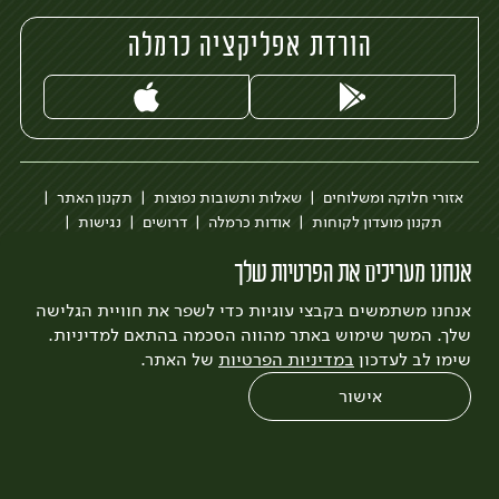
הורדת אפליקציה כרמלה
אזורי חלוקה ומשלוחים
שאלות ותשובות נפוצות
תקנון האתר
תקנון מועדון לקוחות
אודות כרמלה
דרושים
נגישות
כרמלה לעסקים
בקשה להסרת חשבון
הבלוג של כרמלה
אנחנו מעריכים את הפרטיות שלך
לצפייה בעדכון מדיניות פרטיות
אנחנו משתמשים בקבצי עוגיות כדי לשפר את חוויית הגלישה
עיצוב:
3bears
פיתוח:
Quatro
שלך. המשך שימוש באתר מהווה הסכמה בהתאם למדיניות.
שימו לב לעדכון
במדיניות הפרטיות
של האתר.
אישור
0
שחזור הזמנה
צריכים עזרה?
מבצעים
כל המוצרים