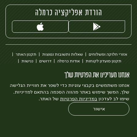
הורדת אפליקציה כרמלה
אזורי חלוקה ומשלוחים
שאלות ותשובות נפוצות
תקנון האתר
תקנון מועדון לקוחות
אודות כרמלה
דרושים
נגישות
כרמלה לעסקים
בקשה להסרת חשבון
הבלוג של כרמלה
אנחנו מעריכים את הפרטיות שלך
לצפייה בעדכון מדיניות פרטיות
אנחנו משתמשים בקבצי עוגיות כדי לשפר את חוויית הגלישה
עיצוב:
3bears
פיתוח:
Quatro
שלך. המשך שימוש באתר מהווה הסכמה בהתאם למדיניות.
שימו לב לעדכון
במדיניות הפרטיות
של האתר.
אישור
0
שחזור הזמנה
צריכים עזרה?
מבצעים
כל המוצרים