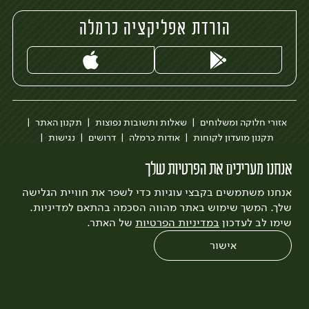
הורדת אפליקציה כרמלה
אזורי חלוקה ומשלוחים
שאלות ותשובות נפוצות
תקנון האתר
תקנון מועדון לקוחות
אודות כרמלה
דרושים
נגישות
כרמלה לעסקים
בקשה להסרת חשבון
הבלוג של כרמלה
אנחנו מעריכים את הפרטיות שלך
לצפייה בעדכון מדיניות פרטיות
אנחנו משתמשים בקבצי עוגיות כדי לשפר את חוויית הגלישה
עיצוב:
3bears
פיתוח:
Quatro
שלך. המשך שימוש באתר מהווה הסכמה בהתאם למדיניות.
שימו לב לעדכון
במדיניות הפרטיות
של האתר.
אישור
0
שחזור הזמנה
צריכים עזרה?
מבצעים
כל המוצרים