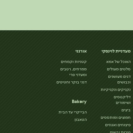
מעדניית לוינסקי
אורגני
האוכל של אמא
קטניות וקמחים
סלטים מעולים
ממרחים, רטבים
ומעדני פרי
דגים מעושנים
וכבושים
דגני בוקר וחטיפים
נקניקים ונקניקיות
דליקטסים
Bakery
ושימורים
ביצים
הבייקרי עד הבית
חמוצים ומותססים
הטאבון
פיצוחים ואגוזים
פירות יבשים