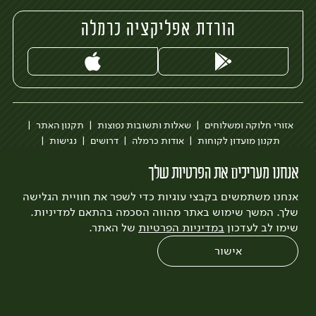
הורדת אפליקציה כרמלה
אזורי חלוקה ומשלוחים
שאלות ותשובות נפוצות
תקנון האתר
תקנון מועדון לקוחות
אודות כרמלה
דרושים
נגישות
כרמלה לעסקים
בקשה להסרת חשבון
הבלוג של כרמלה
אנחנו מעריכים את הפרטיות שלך
לצפייה בעדכון מדיניות פרטיות
אנחנו משתמשים בקבצי עוגיות כדי לשפר את חוויית הגלישה
עיצוב:
3bears
פיתוח:
Quatro
שלך. המשך שימוש באתר מהווה הסכמה בהתאם למדיניות.
שימו לב לעדכון
במדיניות הפרטיות
של האתר.
אישור
0
שחזור הזמנה
צריכים עזרה?
מבצעים
כל המוצרים