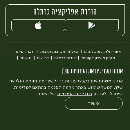
הורדת אפליקציה כרמלה
אזורי חלוקה ומשלוחים
שאלות ותשובות נפוצות
תקנון האתר
תקנון מועדון לקוחות
אודות כרמלה
דרושים
נגישות
כרמלה לעסקים
בקשה להסרת חשבון
הבלוג של כרמלה
אנחנו מעריכים את הפרטיות שלך
לצפייה בעדכון מדיניות פרטיות
אנחנו משתמשים בקבצי עוגיות כדי לשפר את חוויית הגלישה
עיצוב:
3bears
פיתוח:
Quatro
שלך. המשך שימוש באתר מהווה הסכמה בהתאם למדיניות.
שימו לב לעדכון
במדיניות הפרטיות
של האתר.
אישור
0
שחזור הזמנה
צריכים עזרה?
מבצעים
כל המוצרים