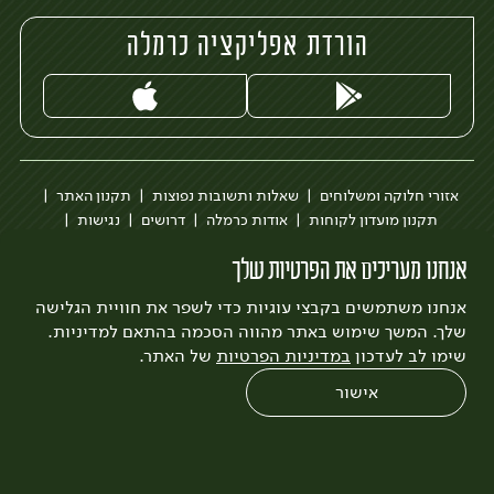
הורדת אפליקציה כרמלה
אזורי חלוקה ומשלוחים
שאלות ותשובות נפוצות
תקנון האתר
תקנון מועדון לקוחות
אודות כרמלה
דרושים
נגישות
כרמלה לעסקים
בקשה להסרת חשבון
הבלוג של כרמלה
אנחנו מעריכים את הפרטיות שלך
לצפייה בעדכון מדיניות פרטיות
אנחנו משתמשים בקבצי עוגיות כדי לשפר את חוויית הגלישה
עיצוב:
3bears
פיתוח:
Quatro
שלך. המשך שימוש באתר מהווה הסכמה בהתאם למדיניות.
שימו לב לעדכון
במדיניות הפרטיות
של האתר.
אישור
0
שחזור הזמנה
צריכים עזרה?
מבצעים
כל המוצרים