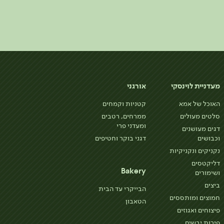
מעדניית לוינסקי
אורגני
האוכל של אמא
קטניות וקמחים
סלטים מעולים
ממרחים, רטבים
ומעדני פרי
דגים מעושנים
וכבושים
דגני בוקר וחטיפים
נקניקים ונקניקיות
דליקטסים
Bakery
ושימורים
ביצים
הבייקרי עד הבית
חמוצים ומותססים
הטאבון
פיצוחים ואגוזים
פירות יבשים