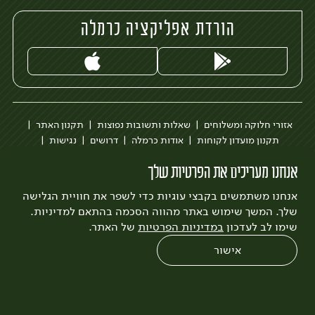
הורדת אפליקציה כרמלה
אזורי חלוקה ומשלוחים
שאלות ותשובות נפוצות
תקנון האתר
תקנון מועדון לקוחות
אודות כרמלה
דרושים
נגישות
כרמלה לעסקים
בקשה להסרת חשבון
הבלוג של כרמלה
אנחנו מעריכים את הפרטיות שלך
לצפייה בעדכון מדיניות פרטיות
אנחנו משתמשים בקבצי עוגיות כדי לשפר את חוויית הגלישה
עיצוב:
3bears
פיתוח:
Quatro
שלך. המשך שימוש באתר מהווה הסכמה בהתאם למדיניות.
שימו לב לעדכון
במדיניות הפרטיות
של האתר.
אישור
0
שחזור הזמנה
צריכים עזרה?
מבצעים
כל המוצרים