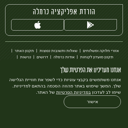
הורדת אפליקציה כרמלה
אזורי חלוקה ומשלוחים
שאלות ותשובות נפוצות
תקנון האתר
תקנון מועדון לקוחות
אודות כרמלה
דרושים
נגישות
כרמלה לעסקים
בקשה להסרת חשבון
הבלוג של כרמלה
אנחנו מעריכים את הפרטיות שלך
לצפייה בעדכון מדיניות פרטיות
אנחנו משתמשים בקבצי עוגיות כדי לשפר את חוויית הגלישה
עיצוב:
3bears
פיתוח:
Quatro
שלך. המשך שימוש באתר מהווה הסכמה בהתאם למדיניות.
שימו לב לעדכון
במדיניות הפרטיות
של האתר.
אישור
0
שחזור הזמנה
צריכים עזרה?
מבצעים
כל המוצרים