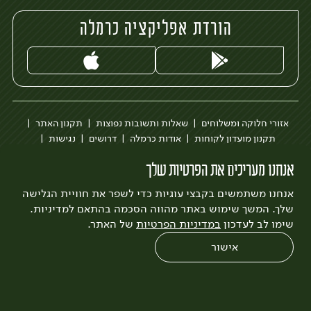
הורדת אפליקציה כרמלה
אזורי חלוקה ומשלוחים
שאלות ותשובות נפוצות
תקנון האתר
תקנון מועדון לקוחות
אודות כרמלה
דרושים
נגישות
כרמלה לעסקים
בקשה להסרת חשבון
הבלוג של כרמלה
אנחנו מעריכים את הפרטיות שלך
לצפייה בעדכון מדיניות פרטיות
אנחנו משתמשים בקבצי עוגיות כדי לשפר את חוויית הגלישה
עיצוב:
3bears
פיתוח:
Quatro
שלך. המשך שימוש באתר מהווה הסכמה בהתאם למדיניות.
שימו לב לעדכון
במדיניות הפרטיות
של האתר.
אישור
0
שחזור הזמנה
צריכים עזרה?
מבצעים
כל המוצרים