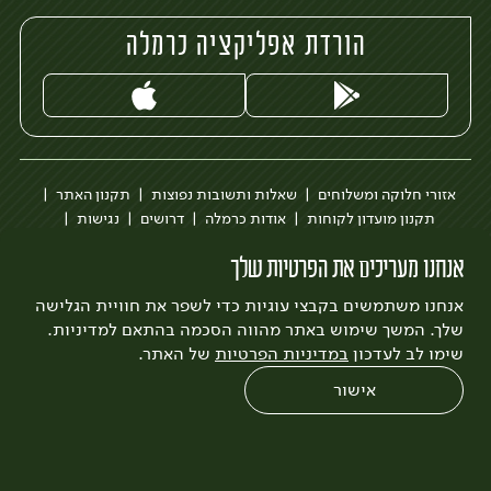
הורדת אפליקציה כרמלה
אזורי חלוקה ומשלוחים
שאלות ותשובות נפוצות
תקנון האתר
תקנון מועדון לקוחות
אודות כרמלה
דרושים
נגישות
כרמלה לעסקים
בקשה להסרת חשבון
הבלוג של כרמלה
אנחנו מעריכים את הפרטיות שלך
לצפייה בעדכון מדיניות פרטיות
אנחנו משתמשים בקבצי עוגיות כדי לשפר את חוויית הגלישה
עיצוב:
3bears
פיתוח:
Quatro
שלך. המשך שימוש באתר מהווה הסכמה בהתאם למדיניות.
שימו לב לעדכון
במדיניות הפרטיות
של האתר.
אישור
0
שחזור הזמנה
צריכים עזרה?
מבצעים
כל המוצרים