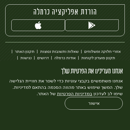
הורדת אפליקציה כרמלה
אזורי חלוקה ומשלוחים
שאלות ותשובות נפוצות
תקנון האתר
תקנון מועדון לקוחות
אודות כרמלה
דרושים
נגישות
כרמלה לעסקים
בקשה להסרת חשבון
הבלוג של כרמלה
אנחנו מעריכים את הפרטיות שלך
לצפייה בעדכון מדיניות פרטיות
אנחנו משתמשים בקבצי עוגיות כדי לשפר את חוויית הגלישה
עיצוב:
3bears
פיתוח:
Quatro
שלך. המשך שימוש באתר מהווה הסכמה בהתאם למדיניות.
שימו לב לעדכון
במדיניות הפרטיות
של האתר.
אישור
0
שחזור הזמנה
צריכים עזרה?
מבצעים
כל המוצרים