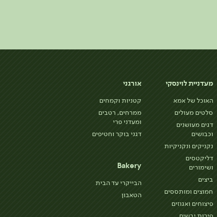
מעדניית לוינסקי
אורגני
האוכל של אמא
קטניות וקמחים
סלטים מעולים
ממרחים, רטבים
ומעדני פרי
דגים מעושנים
וכבושים
דגני בוקר וחטיפים
נקניקים ונקניקיות
דליקטסים
Bakery
ושימורים
ביצים
הבייקרי עד הבית
חמוצים ומותססים
הטאבון
פיצוחים ואגוזים
פירות יבשים