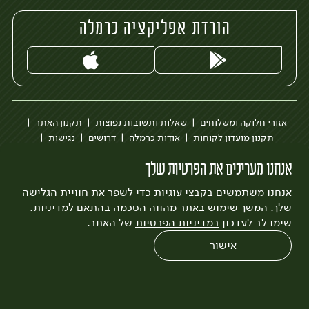
הורדת אפליקציה כרמלה
אזורי חלוקה ומשלוחים
שאלות ותשובות נפוצות
תקנון האתר
תקנון מועדון לקוחות
אודות כרמלה
דרושים
נגישות
כרמלה לעסקים
בקשה להסרת חשבון
הבלוג של כרמלה
אנחנו מעריכים את הפרטיות שלך
לצפייה בעדכון מדיניות פרטיות
אנחנו משתמשים בקבצי עוגיות כדי לשפר את חוויית הגלישה
עיצוב:
3bears
פיתוח:
Quatro
שלך. המשך שימוש באתר מהווה הסכמה בהתאם למדיניות.
שימו לב לעדכון
במדיניות הפרטיות
של האתר.
אישור
0
שחזור הזמנה
צריכים עזרה?
מבצעים
כל המוצרים