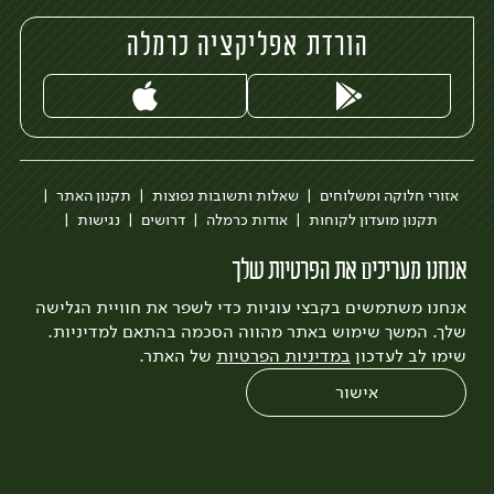
הורדת אפליקציה כרמלה
אזורי חלוקה ומשלוחים
שאלות ותשובות נפוצות
תקנון האתר
תקנון מועדון לקוחות
אודות כרמלה
דרושים
נגישות
כרמלה לעסקים
בקשה להסרת חשבון
הבלוג של כרמלה
אנחנו מעריכים את הפרטיות שלך
לצפייה בעדכון מדיניות פרטיות
אנחנו משתמשים בקבצי עוגיות כדי לשפר את חוויית הגלישה
עיצוב:
3bears
פיתוח:
Quatro
שלך. המשך שימוש באתר מהווה הסכמה בהתאם למדיניות.
שימו לב לעדכון
במדיניות הפרטיות
של האתר.
אישור
0
שחזור הזמנה
צריכים עזרה?
מבצעים
כל המוצרים