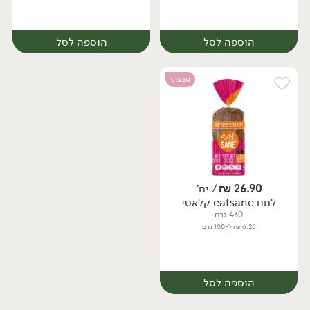
הוספה לסל
הוספה לסל
טבעוני
26.90
₪
/ יח׳
לחם eatsane קלאסי
יח׳
יח׳
430 גרם
6.26 ₪ ל-100 גרם
הוספה לסל