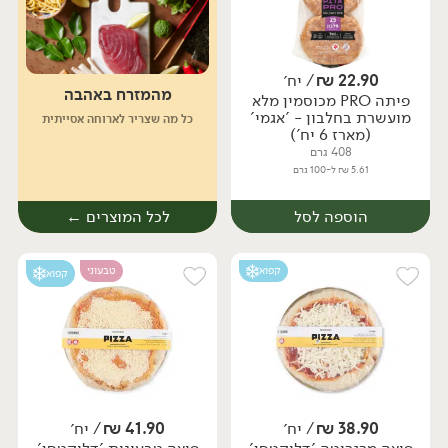
22.90
₪
/ יח׳
מהמזרח באהבה
פיתה PRO מכוסמין מלא
יח׳
יח׳
מועשרת בחלבון - 'אגמי'
כל מה שצריך לארוחה אסייתית
(מארז 6 יח')
408 גרם
5.61 ₪ ל-100 גרם
הוספה לסל
לכל המוצרים ←
קפוא
טבעוני
קפוא
38.90
₪
/ יח׳
41.90
₪
/ יח׳