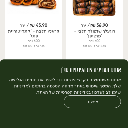
36.90
₪
/ יח׳
45.90
₪
/ יח׳
רוגעלך שוקולד חלבי -
קראנץ חלבה - 'קונדיטוריית
יח׳
יח׳
'מרציפן'
פוני'
300 גרם
600 גרם
12.30 ₪ ל-100 גרם
7.65 ₪ ל-100 גרם
הוספה לסל
הוספה לסל
אנחנו מעריכים את הפרטיות שלך
אנחנו משתמשים בקבצי עוגיות כדי לשפר את חוויית הגלישה
קפוא
קפוא
שלך. המשך שימוש באתר מהווה הסכמה בהתאם למדיניות.
שימו לב לעדכון
במדיניות הפרטיות
של האתר.
אישור
0
שחזור הזמנה
צריכים עזרה?
מבצעים
כל המוצרים
45.90
₪
/ יח׳
45.90
₪
/ יח׳