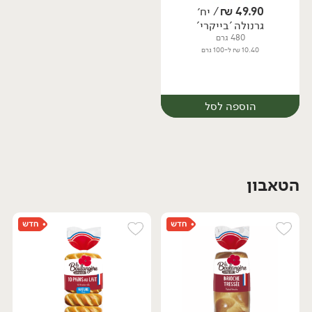
49.90
₪
/ יח׳
גרנולה 'בייקרי'
יח׳
יח׳
480 גרם
10.40 ₪ ל-100 גרם
הוספה לסל
הטאבון
יח׳