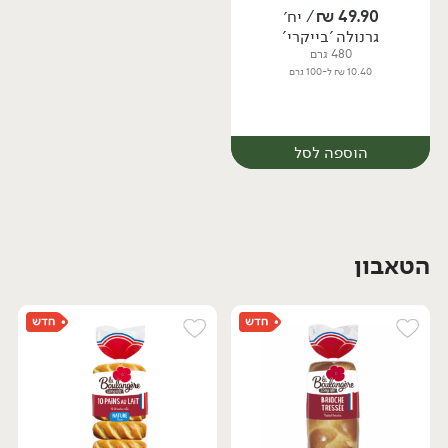
49.90
₪
/ יח׳
גרנולה 'בייקרי'
יח׳
יח׳
480 גרם
10.40 ₪ ל-100 גרם
הוספה לסל
הטאבון
יח׳