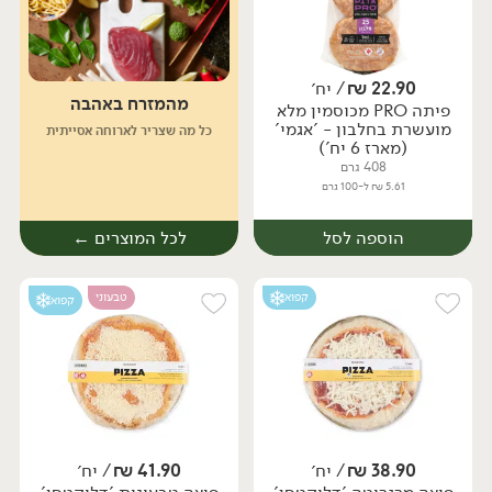
22.90
₪
/ יח׳
מהמזרח באהבה
פיתה PRO מכוסמין מלא
יח׳
יח׳
מועשרת בחלבון - 'אגמי'
כל מה שצריך לארוחה אסייתית
(מארז 6 יח')
408 גרם
5.61 ₪ ל-100 גרם
הוספה לסל
לכל המוצרים ←
קפוא
טבעוני
קפוא
38.90
₪
/ יח׳
41.90
₪
/ יח׳