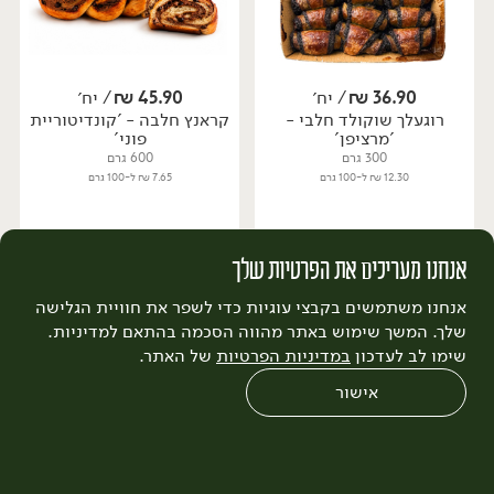
36.90
₪
/ יח׳
45.90
₪
/ יח׳
רוגעלך שוקולד חלבי -
קראנץ חלבה - 'קונדיטוריית
יח׳
יח׳
'מרציפן'
פוני'
300 גרם
600 גרם
12.30 ₪ ל-100 גרם
7.65 ₪ ל-100 גרם
הוספה לסל
הוספה לסל
אנחנו מעריכים את הפרטיות שלך
אנחנו משתמשים בקבצי עוגיות כדי לשפר את חוויית הגלישה
קפוא
קפוא
שלך. המשך שימוש באתר מהווה הסכמה בהתאם למדיניות.
שימו לב לעדכון
במדיניות הפרטיות
של האתר.
אישור
0
שחזור הזמנה
צריכים עזרה?
מבצעים
כל המוצרים
45.90
₪
/ יח׳
45.90
₪
/ יח׳