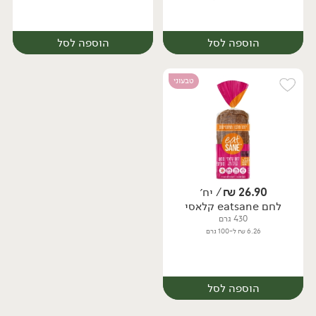
הוספה לסל
הוספה לסל
טבעוני
26.90
₪
/ יח׳
לחם eatsane קלאסי
יח׳
יח׳
430 גרם
6.26 ₪ ל-100 גרם
הוספה לסל