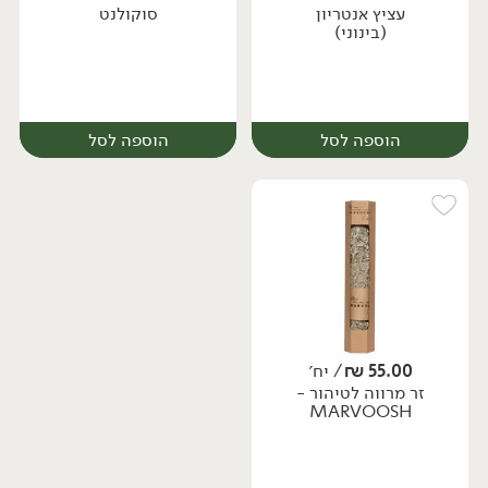
עציץ אנטריון
סוקולנט
יח׳
יח׳
(בינוני)
הוספה לסל
הוספה לסל
55.00
₪
/ יח׳
זר מרווה לטיהור -
יח׳
יח׳
MARVOOSH