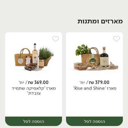
מארזים ומתנות
יח׳
379.00
₪
/ יח׳
369.00
₪
/ יח׳
מארז 'Rise and Shine'
מארז 'קלאסיקה שתמיד
עובדת'
הוספה לסל
הוספה לסל