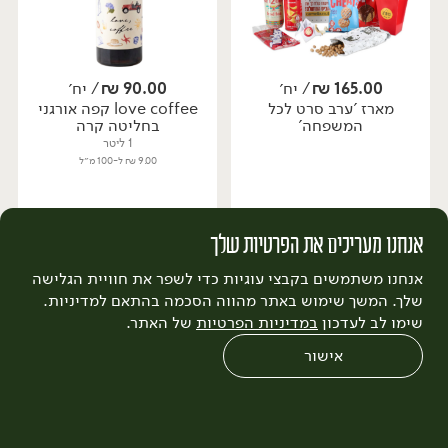
165.00
₪
/ יח׳
90.00
₪
/ יח׳
מארז 'ערב סרט לכל
love coffee קפה אורגני
יח׳
יח׳
המשפחה'
בחליטה קרה
1 ליטר
9.00 ₪ ל-100 מ״ל
הוספה לסל
הוספה לסל
אנחנו מעריכים את הפרטיות שלך
אנחנו משתמשים בקבצי עוגיות כדי לשפר את חוויית הגלישה
שלך. המשך שימוש באתר מהווה הסכמה בהתאם למדיניות.
שימו לב לעדכון
במדיניות הפרטיות
של האתר.
אישור
0
שחזור הזמנה
צריכים עזרה?
מבצעים
כל המוצרים
299.00
₪
/ יח׳
419.00
₪
/ יח׳