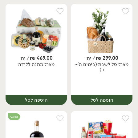
299.00
₪
/ יח׳
469.00
₪
/ יח׳
מארז סל לשבת (בימים ה'-
מארז מתנה ללידה
יח׳
יח׳
ו')
הוספה לסל
הוספה לסל
אורגני