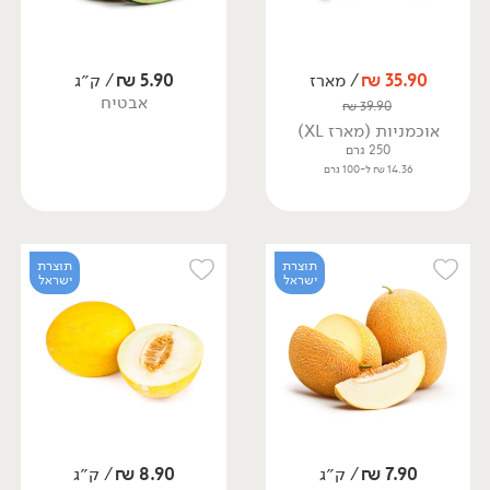
35.90
₪
/ מארז
5.90
₪
/ ק״ג
אבטיח
₪
39.90
אוכמניות (מארז XL)
250 גרם
14.36 ₪ ל-100 גרם
תוצרת
תוצרת
ישראל
ישראל
7.90
₪
/ ק״ג
8.90
₪
/ ק״ג