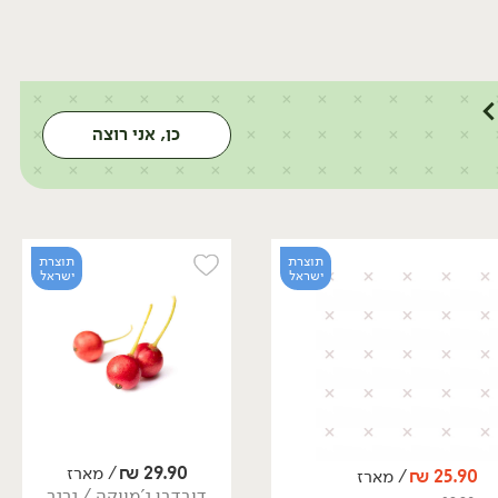
כן, אני רוצה
תוצרת
תוצרת
ישראל
ישראל
29.90
₪
/ מארז
25.90
₪
/ מארז
דובדבן ג'מייקה / גרגר