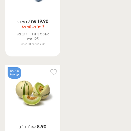
19.90
₪
/ מארז
3 יח' ב- 49.90
אוכמניות - ייבוא
125 גרם
15.92 ₪ ל-100 גרם
תוצרת
ישראל
8.90
₪
/ ק״ג