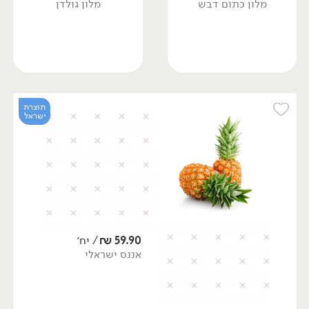
מלון כתום דבש
מלון גולדן
תוצרת
ישראל
59.90
₪
/ יח׳
אננס ישראלי