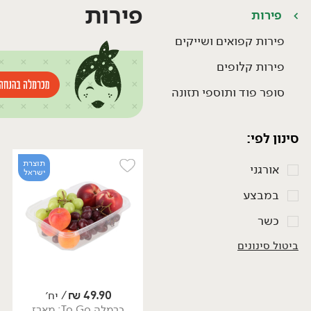
פירות
פירות
פירות קפואים ושייקים
פירות קלופים
סופר פוד ותוספי תזונה
סינון לפי:
תוצרת
אורגני
ישראל
במבצע
כשר
ביטול סינונים
49.90
₪
/ יח׳
כרמלה To Go: מארז