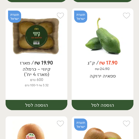
תוצרת
תוצרת
ישראל
ישראל
17.90
₪
/ ק״ג
19.90
₪
/ מארז
יח׳
ק״ג
קיווי - כרמלה
₪
24.90
יח׳
(מארז 4 יח')
פפאיה ירוקה
600 גרם
3.32 ₪ ל-100 גרם
הוספה לסל
הוספה לסל
תוצרת
ישראל