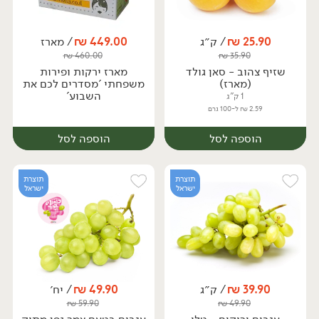
25.90
₪
/ ק״ג
449.00
₪
/ מארז
₪
460.00
₪
35.90
מארז
מארז
שזיף צהוב - סאן גולד
מארז ירקות ופירות
(מארז)
משפחתי 'מסדרים לכם את
השבוע'
1 ק"ג
2.59 ₪ ל-100 גרם
הוספה לסל
הוספה לסל
תוצרת
תוצרת
ישראל
ישראל
39.90
₪
/ ק״ג
49.90
₪
/ יח׳
₪
59.90
₪
49.90
מארז
מארז