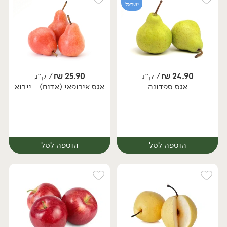
ישראל
24.90
₪
/ ק״ג
25.90
₪
/ ק״ג
אגס ספדונה
אגס אירופאי (אדום) - ייבוא
מארז
מארז
הוספה לסל
הוספה לסל