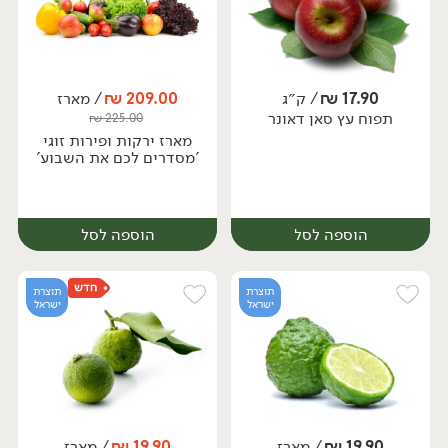
17.90
₪
/ ק״ג
209.00
₪
/ מארז
יח׳
ק״ג
תפוח עץ סאן דאונר
₪
225.00
מארז
מארז ירקות ופירות זוגי
'מסדרים לכם את השבוע'
הוספה לסל
הוספה לסל
תוצרת
תוצרת
ישראל
ישראל
19.90
₪
/ מארז
19.90
₪
/ מארז