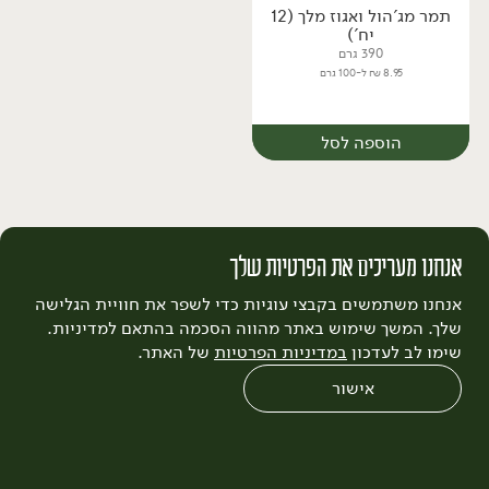
תמר מג'הול ואגוז מלך (12
יח׳
יח׳
יח')
390 גרם
8.95 ₪ ל-100 גרם
הוספה לסל
אנחנו מעריכים את הפרטיות שלך
פירות קפואים ושייקים
אנחנו משתמשים בקבצי עוגיות כדי לשפר את חוויית הגלישה
שלך. המשך שימוש באתר מהווה הסכמה בהתאם למדיניות.
קפוא
קפוא
שימו לב לעדכון
במדיניות הפרטיות
של האתר.
אישור
מארז
0
שחזור הזמנה
צריכים עזרה?
מבצעים
כל המוצרים