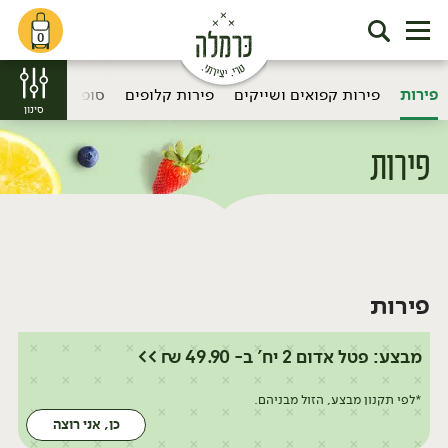
0
פירות
פירות קפואים ושייקים
פירות קלופים
סופר פוד ותוספי
סינון
פירות
דף הבית
פירות
/
פירות
מבצע: פטל אדום 2 יח' ב- 49.90 ₪ >>
*לפי תקנון מבצע, הזול מבניהם.
כן, אני רוצה