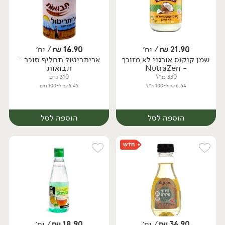
21.90
₪
/ יח׳
16.90
₪
/ יח׳
שמן קוקוס אורגני לא מזוכך
אריתריטול תחליף סוכר -
יח׳
יח׳
- NutraZen
תבואות
330 מ״ל
310 גרם
6.64 ₪ ל-100 מ״ל
5.45 ₪ ל-100 גרם
הוספה לסל
הוספה לסל
36.90
₪
/ יח׳
18.90
₪
/ יח׳