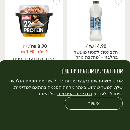
יח׳
14.90
₪
/
8.90
₪
/ יח׳
חלב נטול לקטוז מועשר
4 יח' ב- 31.90 ₪
בחלבון - 'מחלבת טרה'
מעדן חלבון עם בוטנים
1 ליטר
ופצפוצים מקורמלים -
1.49 ₪ ל-100 מ״ל
'muller'
אנחנו מעריכים את הפרטיות שלך
170 גרם
5.24 ₪ ל-100 גרם
אנחנו משתמשים בקבצי עוגיות כדי לשפר את חוויית הגלישה
הוספה לסל
הוספה לסל
שלך. המשך שימוש באתר מהווה הסכמה בהתאם למדיניות.
שימו לב לעדכון
במדיניות הפרטיות
של האתר.
ללא גלוטן
אורגני
טבעוני
אישור
0
שחזור הזמנה
צריכים עזרה?
מבצעים
כל המוצרים