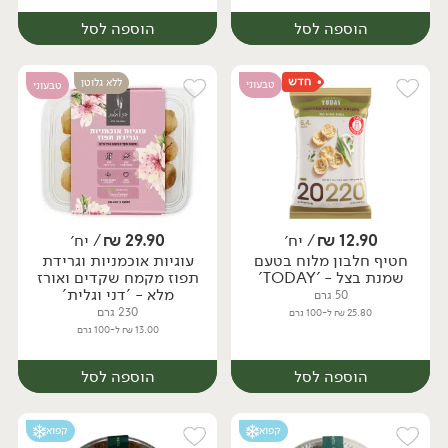
הוספה לסל
הוספה לסל
ללא גלוטן
טבעוני
טבעוני
12.90
₪
/ יח׳
29.90
₪
/ יח׳
חטיף חלבון מלוח בטעם
עוגיות אוכמניות וגרידת
יח׳
יח׳
שמנת בצל - 'TODAY'
תפוז מקמח שקדים ואורז
מלא - 'דני וגלית'
50 גרם
230 גרם
25.80 ₪ ל-100 גרם
13.00 ₪ ל-100 גרם
הוספה לסל
הוספה לסל
קפוא
קפוא