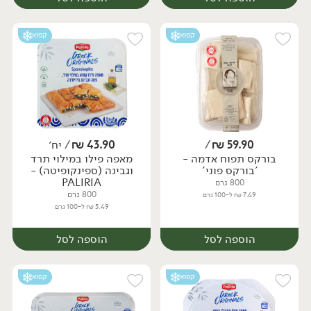
קפוא
קפוא
59.90
₪
/
43.90
₪
/ יח׳
בורקס תפוח אדמה -
מאפה פילו במילוי תרד
יח׳
יח׳
'בורקס פוני'
וגבינה (ספינקופיטה) -
PALIRIA
800 גרם
800 גרם
7.49 ₪ ל-100 גרם
5.49 ₪ ל-100 גרם
הוספה לסל
הוספה לסל
קפוא
קפוא