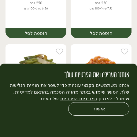
250 גרם
250 גרם
7.96 ₪ ל-100 גרם
6.36 ₪ ל-100 גרם
הוספה לסל
הוספה לסל
אנחנו מעריכים את הפרטיות שלך
אנחנו משתמשים בקבצי עוגיות כדי לשפר את חוויית הגלישה
שלך. המשך שימוש באתר מהווה הסכמה בהתאם למדיניות.
18.90
₪
/ יח׳
24.90
₪
/ יח׳
שימו לב לעדכון
במדיניות הפרטיות
של האתר.
סלט משוויה
סלט פלפל חריף
יח׳
יח׳
אישור
250 גרם
250 גרם
7.56 ₪ ל-100 גרם
9.96 ₪ ל-100 גרם
0
שחזור הזמנה
צריכים עזרה?
מבצעים
כל המוצרים