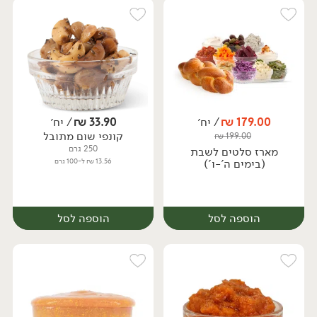
יח׳
יח׳
179.00
₪
/ יח׳
33.90
₪
/ יח׳
קונפי שום מתובל
₪
199.00
250 גרם
מארז סלטים לשבת
(בימים ה'-ו')
13.56 ₪ ל-100 גרם
הוספה לסל
הוספה לסל