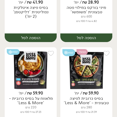
28.90
₪
/ יח׳
41.90
₪
/ יח׳
מיני בורקס במילוי פטה
בסיס פיצה איטלקית
יח׳
יח׳
טבעונית 'משומשו'
נפוליטנית 'דליקטסן'
(2 יח')
600 גרם
4.82 ₪ ל-100 גרם
הוספה לסל
הוספה לסל
טבעוני
קפוא
קפוא
59.90
₪
/ יח׳
59.90
₪
/ יח׳
בסיס כרובית לפיצה
מלאווח על בסיס כרובית -
יח׳
יח׳
טבעונית - 'Less & More'
'Less & More'
280 גרם
220 גרם
21.39 ₪ ל-100 גרם
27.23 ₪ ל-100 גרם