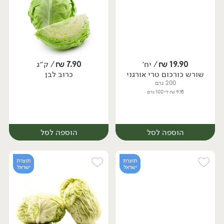
19.90
₪
/ יח׳
7.90
₪
/ ק״ג
יח׳
ק״ג
שורש כורכום טרי אורגני
כרוב לבן
מארז
200 גרם
9.95 ₪ ל-100 גרם
הוספה לסל
הוספה לסל
תוצרת
תוצרת
ישראל
ישראל