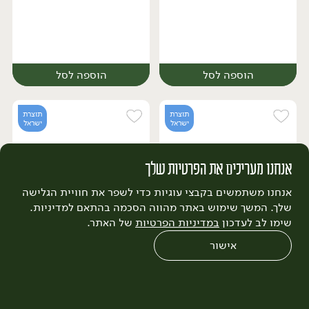
הוספה לסל
הוספה לסל
תוצרת
תוצרת
ישראל
ישראל
אנחנו מעריכים את הפרטיות שלך
אנחנו משתמשים בקבצי עוגיות כדי לשפר את חוויית הגלישה
שלך. המשך שימוש באתר מהווה הסכמה בהתאם למדיניות.
14.90
₪
/ ק״ג
19.90
₪
/ ק״ג
שימו לב לעדכון
במדיניות הפרטיות
של האתר.
יח׳
ק״ג
יח׳
ק״ג
פלפל ירוק
פלפל כתום
אישור
0
שחזור הזמנה
צריכים עזרה?
מבצעים
כל המוצרים