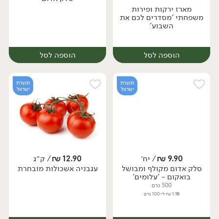
מארז ירקות ופירות
משפחתי 'מסדרים לכם את
השבוע'
הוספה לסל
הוספה לסל
תוצרת
תוצרת
ישראל
ישראל
9.90
₪
/ יח׳
12.90
₪
/ ק״ג
יח׳
ק״ג
סלק אדום מקולף ומבושל
עגבניה אשכולות מובחרת
מארז
בואקום - 'עלומים'
500 גרם
1.98 ₪ ל-100 גרם