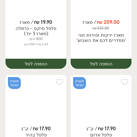
209.00
₪
/ מארז
19.90
₪
/ מארז
פלפל מיקס - כרמלה
₪
225.00
מארז
מארז
(מארז 3 יח')
מארז ירקות ופירות זוגי
800 גרם
'מסדרים לכם את השבוע'
2.49 ₪ ל-100 גרם
הוספה לסל
הוספה לסל
תוצרת
תוצרת
ישראל
ישראל
17.90
₪
/ ק״ג
17.90
₪
/ ק״ג
פלפל אדום
פלפל בהיר
מארז
מארז