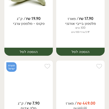
17.90
₪
/ מארז
19.90
₪
/ ק״ג
מלפפון בייבי אורגני
פקוס - מלפפון ערבי
מארז
מארז
300 גרם
5.97 ₪ ל-100 גרם
הוספה לסל
הוספה לסל
תוצרת
ישראל
449.00
₪
/ מארז
7.90
₪
/ ק״ג
יח׳
ק״ג
סלק אדום
₪
460.00
מארז