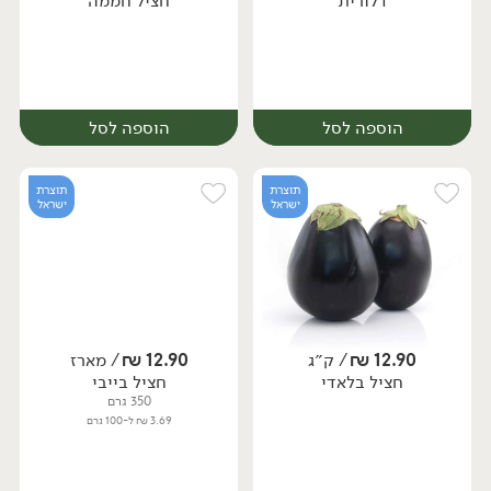
דלורית
חציל חממה
יח׳
יח׳
הוספה לסל
הוספה לסל
תוצרת
תוצרת
ישראל
ישראל
12.90
₪
/ ק״ג
12.90
₪
/ מארז
יח׳
ק״ג
חציל בלאדי
חציל בייבי
יח׳
350 גרם
3.69 ₪ ל-100 גרם