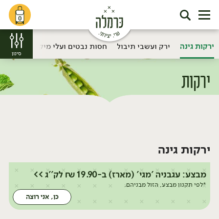
0
ירקות גינה
ירק ועשבי תיבול
חסות נבטים ועלי מיקרו
פטריות
סינון
ירקות
דף הבית
ירקות
חסות נבטים ועלי מיקרו
/
/
ירקות גינה
מבצע: עגבניה 'מגי' (מארז) ב-19.90 ₪ לק''ג >>
*לפי תקנון מבצע, הזול מבניהם.
כן, אני רוצה